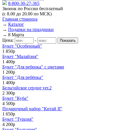
8-800-30-27-365
Звонок по России бесплатный
(с 8.00 до 20.00 по МСК)
Главная страница
→
Каталог
→
Подарки на праздники
→
8 Марта
Цена:
-
Букет "Особенный"
1 850р
Букет "Малайзия"
1 400р
Букет "Для ребенка" с цветами
1 200р
Букет "Для ребёнка"
1 400р
Бельгийское сердце ver.2
2 300р
Букет "Куба"
4 500р
Подарочный набор "Китай II"
1 650р
Букет "Турция"
4 200р
Букет "Болгария"