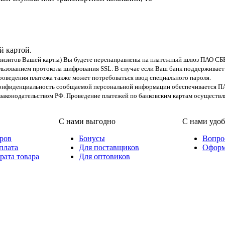
й картой.
еквизитов Вашей карты) Вы будете перенаправлены на платежный шлюз ПАО С
ьзованием протокола шифрования SSL. В случае если Ваш банк поддерживает 
 проведения платежа также может потребоваться ввод специального пароля.
онфиденциальность сообщаемой персональной информации обеспечивается П
законодательством РФ. Проведение платежей по банковским картам осуществл
С нами выгодно
С нами удо
аров
Бонусы
Вопро
плата
Для поставщиков
Оформ
рата товара
Для оптовиков