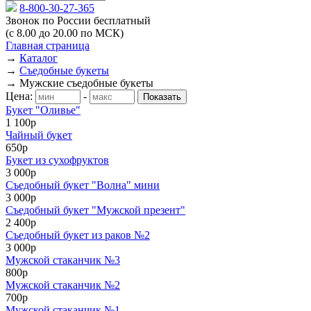
8-800-30-27-365
Звонок по России бесплатный
(с 8.00 до 20.00 по МСК)
Главная страница
→
Каталог
→
Съедобные букеты
→
Мужские съедобные букеты
Цена:
-
Букет "Оливье"
1 100р
Чайный букет
650р
Букет из сухофруктов
3 000р
Съедобный букет "Волна" мини
3 000р
Съедобный букет "Мужской презент"
2 400р
Съедобный букет из раков №2
3 000р
Мужской стаканчик №3
800р
Мужской стаканчик №2
700р
Мужской стаканчик №1