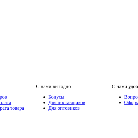
С нами выгодно
С нами удо
аров
Бонусы
Вопро
плата
Для поставщиков
Оформ
рата товара
Для оптовиков