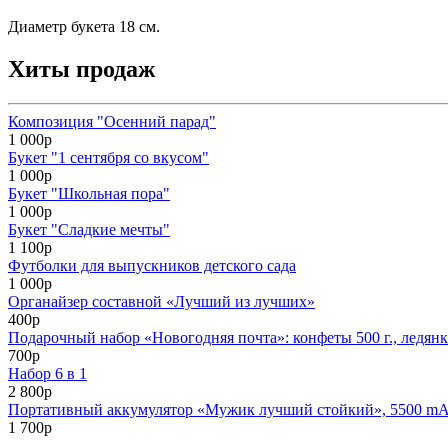
Диаметр букета 18 см.
Хиты продаж
Композиция "Осенний парад"
1 000р
Букет "1 сентября со вкусом"
1 000р
Букет "Школьная пора"
1 000р
Букет "Сладкие мечты"
1 100р
Футболки для выпускников детского сада
1 000р
Органайзер составной «Лучший из лучших»
400р
Подарочный набор «Новогодняя почта»: конфеты 500 г., ледянк
700р
Набор 6 в 1
2 800р
Портативный аккумулятор «Мужик лучший стойкий», 5500 mAh,
1 700р