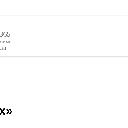
-365
латный
СК)
х»