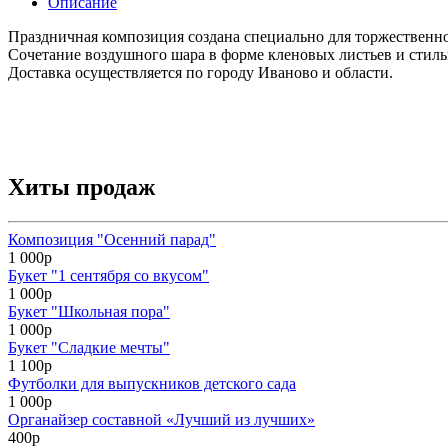
Описание
Праздничная композиция создана специально для торжественног
Сочетание воздушного шара в форме кленовых листьев и стильн
Доставка осуществляется по городу Иваново и области.
Хиты продаж
Композиция "Осенний парад"
1 000р
Букет "1 сентября со вкусом"
1 000р
Букет "Школьная пора"
1 000р
Букет "Сладкие мечты"
1 100р
Футболки для выпускников детского сада
1 000р
Органайзер составной «Лучший из лучших»
400р