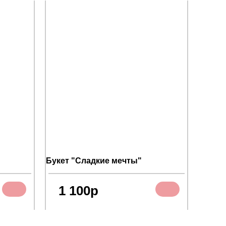
Букет "Сладкие мечты"
Футбо
детско
1 100р
1 