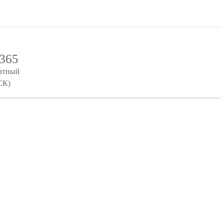
-365
латный
СК)