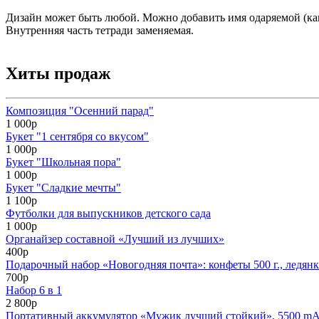
Дизайн может быть любой. Можно добавить имя одаряемой (как
Внутренняя часть тетради заменяемая.
Хиты продаж
Композиция "Осенний парад"
1 000р
Букет "1 сентября со вкусом"
1 000р
Букет "Школьная пора"
1 000р
Букет "Сладкие мечты"
1 100р
Футболки для выпускников детского сада
1 000р
Органайзер составной «Лучший из лучших»
400р
Подарочный набор «Новогодняя почта»: конфеты 500 г., ледянк
700р
Набор 6 в 1
2 800р
Портативный аккумулятор «Мужик лучший стойкий», 5500 mAh,