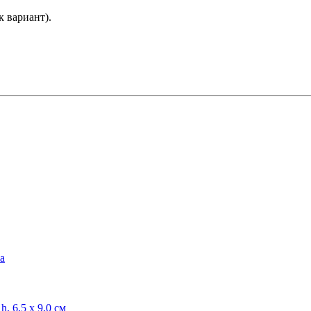
 вариант).
а
 6,5 х 9,0 см