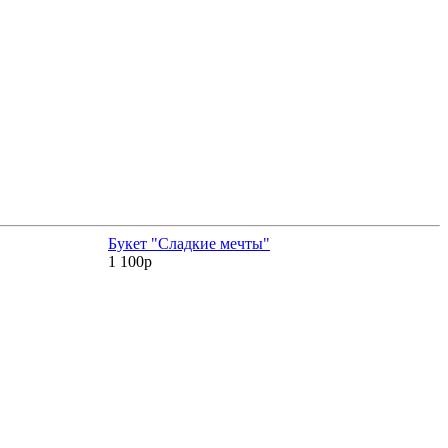
Букет "Сладкие мечты"
Ф
1 100р
1