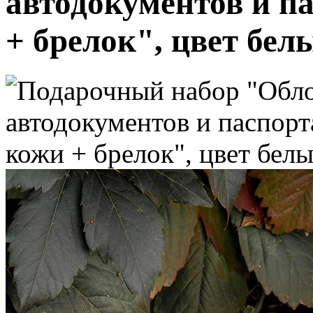
автодокументов и па
+ брелок", цвет бел