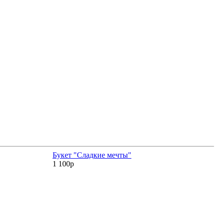
Букет "Сладкие мечты"
Ф
1 100р
1