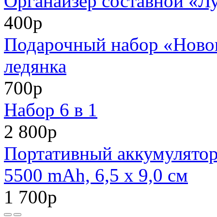
Органайзер составной «Л
400р
Подарочный набор «Нового
ледянка
700р
Набор 6 в 1
2 800р
Портативный аккумулято
5500 mAh, 6,5 х 9,0 см
1 700р