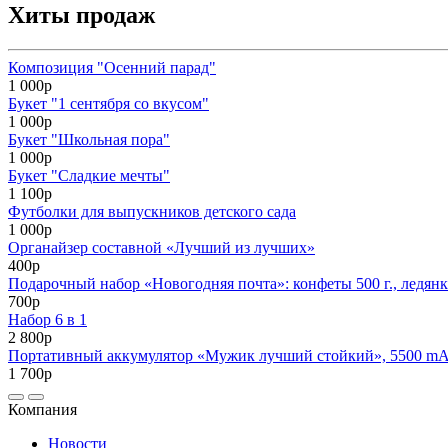
Хиты продаж
Композиция "Осенний парад"
1 000р
Букет "1 сентября со вкусом"
1 000р
Букет "Школьная пора"
1 000р
Букет "Сладкие мечты"
1 100р
Футболки для выпускников детского сада
1 000р
Органайзер составной «Лучший из лучших»
400р
Подарочный набор «Новогодняя почта»: конфеты 500 г., ледянк
700р
Набор 6 в 1
2 800р
Портативный аккумулятор «Мужик лучший стойкий», 5500 mAh,
1 700р
Компания
Новости