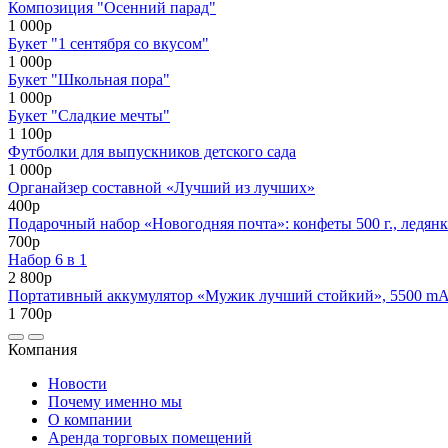
Композиция "Осенний парад"
1 000р
Букет "1 сентября со вкусом"
1 000р
Букет "Школьная пора"
1 000р
Букет "Сладкие мечты"
1 100р
Футболки для выпускников детского сада
1 000р
Органайзер составной «Лучший из лучших»
400р
Подарочный набор «Новогодняя почта»: конфеты 500 г., ледянк
700р
Набор 6 в 1
2 800р
Портативный аккумулятор «Мужик лучший стойкий», 5500 mAh,
1 700р
Компания
Новости
Почему именно мы
О компании
Аренда торговых помещений